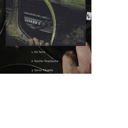
1. Asi Sera
2. Noche Tequilucha
3. Senor Chapita
4. Etenidad
5. Cobra De Oro
6. Musica
7. Se Acabo
8. Shadow Of The Sun
9. Crawling